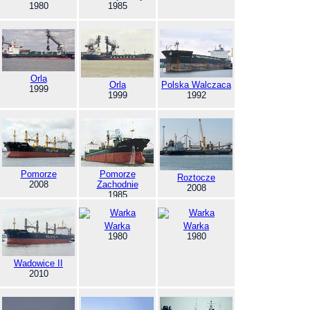
1980
1985
Orla
Orla
Polska Walczaca
1999
1999
1992
Pomorze
Pomorze
Roztocze
2008
Zachodnie
2008
1985
Warka
Warka
1980
1980
Wadowice II
2010