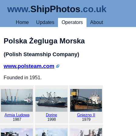
www.
ShipPhotos
.co.uk
Home
Updates
Operators
About
Polska Żegluga Morska
(Polish Steamship Company)
www.polsteam.com
Founded in 1951.
Armia Ludowa
Dorine
Gniezno II
1987
1998
1979