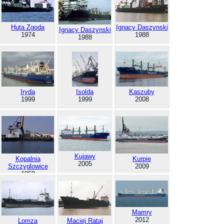
Huta Zgoda
Ignacy Daszynski
Ignacy Daszynski
1974
1988
1988
Iryda
Isolda
Kaszuby
1999
1999
2008
Kujawy
Kopalnia
Kurpie
2005
Szczyglowice
2009
1969
Mamry
2012
Lomza
Maciej Rataj