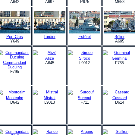
A642
A697
P675
M653
Port Cros
Lardier
Estérel
Bélier
Y649
A695
Alizé
Siroco
Germinal
Commandant
A645
L9012
F735
Ducuing
F795
Montcalm
Mistral
Surcouf
Cassard
D642
L9013
F711
D614