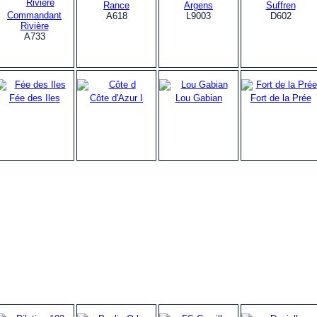
Rance
Argens
Suffren
Commandant
A618
L9003
D602
Rivière
A733
Fée des Iles
Côte d'Azur I
Lou Gabian
Fort de la Prée