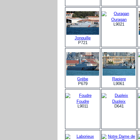
Ouragan
L9021
Jonquille
P721
Grébe
Rapiere
P679
L9061
Foudre
Dupleix
L9011
D641