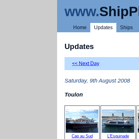
www.
ShipP
Home
Updates
Ships
Updates
<< Next Day
Saturday, 9th August 2008
Toulon
Cap au Sud
L'Esquinade