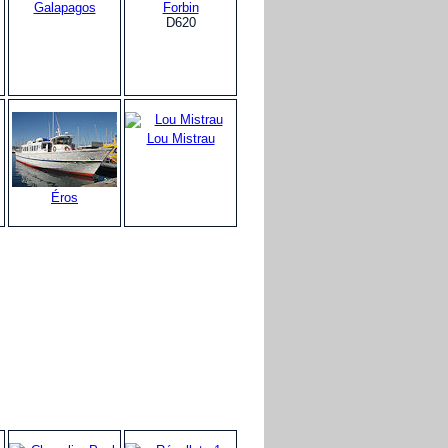
Galapagos
Forbin
D620
Lou Mistrau
Éros