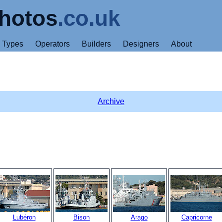
hotos
.co.uk
Types
Operators
Builders
Designers
About
Archive
Lubéron
Bison
Arago
Capricorne