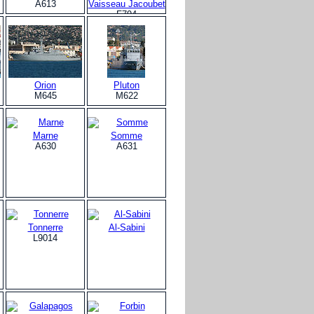
A613
Vaisseau Jacoubet
F794
Orion
Pluton
M645
M622
Marne
Somme
A630
A631
Tonnerre
Al-Sabini
L9014